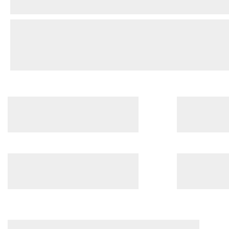
选号前看分析资讯
全部资讯
近10期分析命中9期
式
感觉本期大奖可以手
26209期开奖：9 8