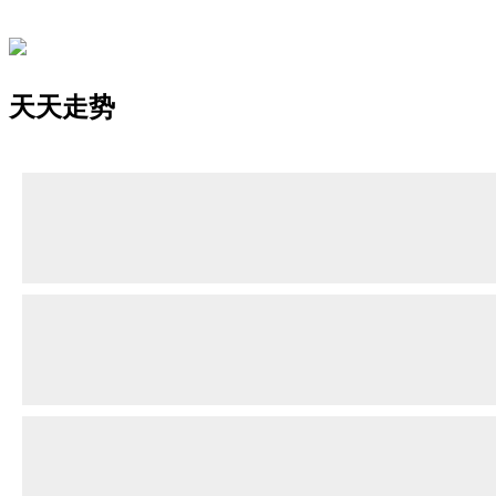
天天走势
下载App,畅享1000期走势图
下载App
走势图
继续使用PC版走势图