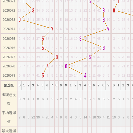
1
5
1
2026071
16
6
25
33
7
29
1
2
3
17
12
6
1
21
3
41
10
8
2
14
4
1
3
8
0
2026072
17
1
7
34
8
30
2
3
4
18
13
7
2
22
1
4
42
9
1
15
5
1
0
8
2026073
2
8
1
35
9
31
3
4
5
19
14
8
3
23
2
5
43
10
1
2
16
6
1
7
9
2026074
1
3
9
2
36
10
32
5
6
20
15
9
4
24
3
6
44
1
2
3
17
7
1
5
3
2026075
2
4
10
3
37
33
1
6
7
21
16
10
25
4
7
45
2
1
3
4
18
8
1
5
8
2026076
3
5
11
4
38
34
2
7
8
22
17
11
1
26
5
8
46
2
4
5
19
9
1
8
5
2026077
4
6
12
5
39
1
35
3
9
23
18
12
2
27
9
47
1
3
5
6
20
10
1
6
0
2026078
5
7
13
6
40
2
4
1
10
19
13
3
28
1
10
48
2
4
6
7
21
11
2
5
4
2026079
6
8
14
7
41
1
5
2
11
1
20
14
4
2
11
49
3
5
7
8
22
12
2
预选区
0
1
2
3
4
5
6
7
8
9
0
1
2
3
4
5
6
7
8
9
0
1
2
3
出现总次
3
3
4
1
0
6
1
5
5
2
3
2
4
6
2
5
1
0
5
2
2
5
1
2
数
平均遗漏
7
6
3
22
30
4
28
4
4
8
8
4
3
3
14
4
18
30
4
11
10
3
7
8
值
最大遗漏