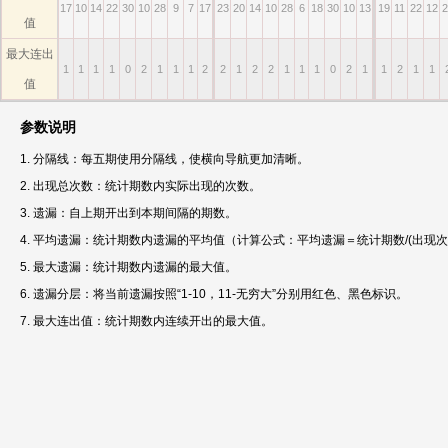
17
10
14
22
30
10
28
9
7
17
23
20
14
10
28
6
18
30
10
13
19
11
22
12
2
值
最大连出
1
1
1
1
0
2
1
1
1
2
2
1
2
2
1
1
1
0
2
1
1
2
1
1
值
参数说明
1. 分隔线：每五期使用分隔线，使横向导航更加清晰。
2. 出现总次数：统计期数内实际出现的次数。
3. 遗漏：自上期开出到本期间隔的期数。
4. 平均遗漏：统计期数内遗漏的平均值（计算公式：平均遗漏＝统计期数/(出现次
5. 最大遗漏：统计期数内遗漏的最大值。
6. 遗漏分层：将当前遗漏按照“1-10，11-无穷大”分别用红色、黑色标识。
7. 最大连出值：统计期数内连续开出的最大值。