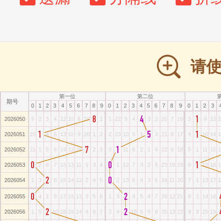
请
第一位
第二位
期号
0
1
2
3
4
5
6
7
8
9
0
1
2
3
4
5
6
7
8
9
0
1
2
3
8
4
1
2026050
9
2
3
4
12
10
8
19
1
1
22
9
4
3
2
20
7
16
3
9
13
1
1
5
1
2026051
10
4
5
13
11
9
20
1
2
2
23
10
5
1
3
21
8
17
4
10
14
1
7
1
2026052
11
1
5
6
14
12
10
2
3
3
11
6
2
1
4
22
9
18
5
1
11
15
1
0
0
1
2026053
2
6
7
15
13
11
1
3
4
1
12
7
3
2
5
23
10
19
6
12
16
1
2
0
2026054
1
3
8
16
14
12
2
4
5
2
13
8
4
3
6
24
11
20
7
1
13
17
1
0
2
2026055
4
1
9
17
15
13
3
5
6
1
3
9
5
4
7
25
12
21
8
2
14
18
2
2
2026056
1
5
10
18
16
14
4
6
7
2
4
10
6
5
8
26
13
22
9
3
15
19